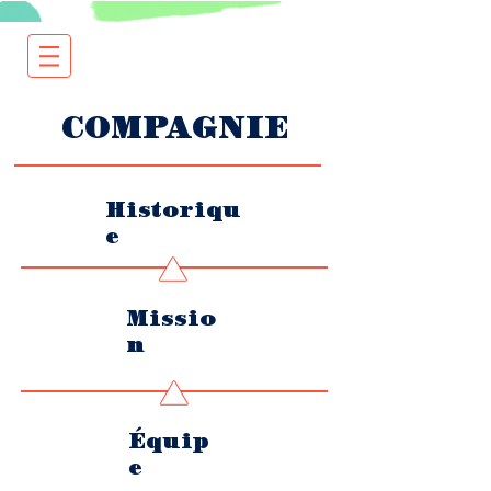
COMPAGNIE
Historiqu
e
Missio
n
Équip
e