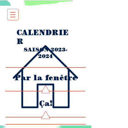
CALENDRIE
R
SAISON
2023-
2024
Par la fenêtre
Ça!