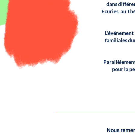
dans différe
Écuries, au Th
L’événement
familiales du
Parallèlement 
pour la pe
Nous remerc