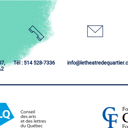
07,
Tél : 514 528-7336
info@letheatredequartier.
A2